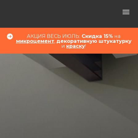
АКЦИЯ ВЕСЬ ИЮЛЬ:
Скидка 15%
на
микроцемент
,
декоративную штукатурку
и
краску
!