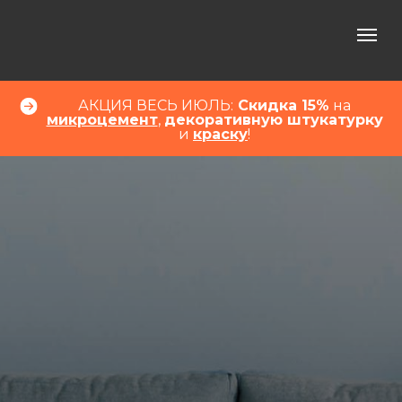
АКЦИЯ ВЕСЬ ИЮЛЬ:
Скидка 15%
на
микроцемент
,
декоративную штукатурку
и
краску
!