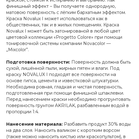
краской, стойкой к истиранию и выгоранию. Как
финишный эффект – Вы получаете однородную,
матовою поверхность с лёгким бархатным эффектом.
Краска Novalux I может использоваться как в
общественных, так и в жилых помещениях. Краска
Novalux I может быть затонированой в любой цвет
цветовой коллекции «Progetto Colore» при помощи
тонировочной системы компании Novacolor —
„Mixcolor”.
Подготовка поверхности:
Поверхность должна быть
сухой, лишённой пыли, жирных пятен и влаги. Под
краску NOVALUX I подходят все поверхности на
основе гипса, цемента и известковой штукатурки.
Необходима ровная, гладкая и чистая поверхность,
подготовленная при помощи финишной шпаклевки.
Перед нанесением краски необходимо прогрунтовать
поверхность грунтом AKRILAK, разбавленным водой в
пропорции 1:4.
Нанесение материала:
Разбавить продукт 30% воды
на два слоя. Наносить валиком с коротким ворсом
(также можно наносить кистью или краскопультом), в