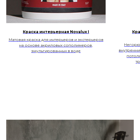
Краска интерьерная Novalux I
Кра
Матовая краска для интерьеров и экстерьеров
Негорюч
на основе акриловых сополимеров,
внутренни
эмульгированных в воде
потол
т