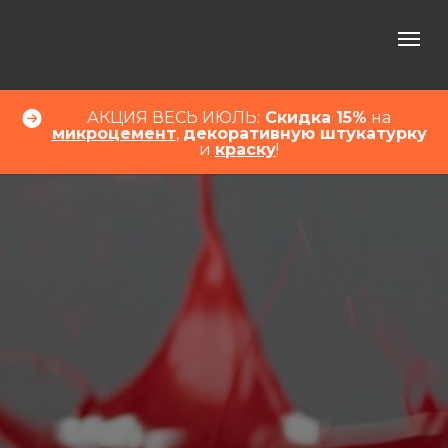
АКЦИЯ ВЕСЬ ИЮЛЬ:
Скидка 15%
на
микроцемент
,
декоративную штукатурку
и
краску
!