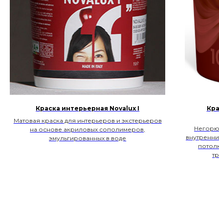
Краска интерьерная Novalux I
Кра
Матовая краска для интерьеров и экстерьеров
Негорюч
на основе акриловых сополимеров,
внутренни
эмульгированных в воде
потол
т